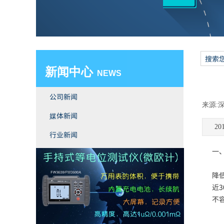
新闻中心
​ NEWS
公司新闻
来源:
媒体新闻
2
行业新闻
一
双击此处添加文字
2
降
近
不
二
（