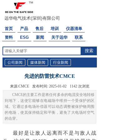
™
远华电气技术(深圳)有限公司
首页
产品
售后
培训
仪器清单
资料
ESG
新闻
关于远华
联系
搜索
公司新闻
媒体新闻
行业新闻
先进的防雷技术CMCE
来源:
CMCE
发布时间:
2025-01-02
1142
次浏览
CMCE的主要工作是将任何多余的电流安全地转移
到地下，这使它能够在电磁场中维持一个受保护的区
域。它通过多电场补偿器可以动态调整被保护物周围
的电场，使其保持稳定和平衡，避免了大电场对空气
的击穿。
最好是让敌人远离而不是与敌人战