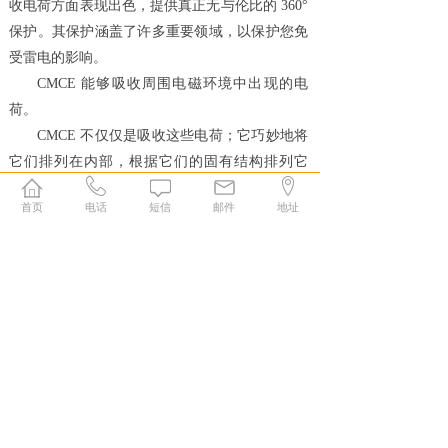
收电荷方面表现出色，提供真正无与伦比的 360°
保护。其保护涵盖了许多重要领域，以保护您免
受雷电的影响。
CMCE 能够吸收周围电磁环境中出现的电
荷。
CMCE 不仅仅是吸收这些电荷；它巧妙地将
它们排列在内部，根据它们的固有结构排列它
们。这种战术配置最大限度地提高了它管理输入
首页
电话
短信
邮件
地址
电涌的能力，使其能够在需要时快速准确地做出
反应。
然而，CMCE 的真正区别在于它能够根据周
围的气象条件提供毫安范围内的调节泄漏电流。
它在阳光明媚的天气里巧妙地控制了 50mA 到
350mA 之间的电流，保证了对正常活动的干扰最
小。它在更猛烈的风暴阶段表现更好，通过地线
安全地将 700 mA 至 1.8 aA 之间的电流引导至大
地。这种巧妙的解决方案通过防范与雷电相关的
风险并维持受保护区域的完整性，在面对电气不