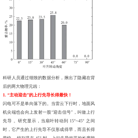
科研人员通过细致的数据分析，揪出了隐藏在背
后的两大物理元凶：
1. “主动迎击”的上行先导长得最快！
闪电可不是单向落下的。当雷云下行时，地面风
机尖端也会向上发射一股“迎击信号”，叫做上行
先导 。研究显示，当扇叶转动到 15°~45° 之间
时，它产生的上行先导不仅形成得早，而且长得