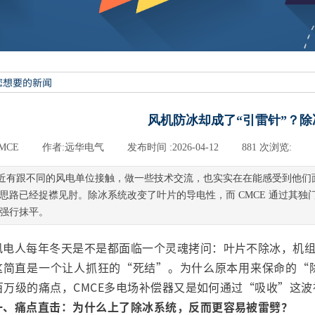
风机防冰却成了“引雷针”？
MCE
|
作者:
远华电气
|
发布时间 :
2026-04-12
|
881
次浏览:
|
近有跟不同的风电单位接触，做一些技术交流，也实实在在能感受到他们面
思路已经捉襟见肘。除冰系统改变了叶片的导电性，而 CMCE 通过其
强行抹平。
风电人每年冬天是不是都面临一个灵魂拷问：叶片不除冰，机
这简直是一个让人抓狂的“死结”。为什么原本用来保命的“
百万级的痛点，CMCE多电场补偿器又是如何通过“吸收”这
一、痛点直击：为什么上了除冰系统，反而更容易被雷劈？