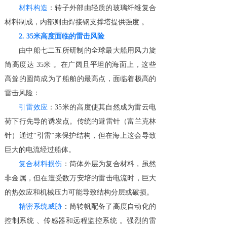
材料构造
：转子外部由轻质的玻璃纤维复合
材料制成，内部则由焊接钢支撑塔提供强度 。
2. 35米高度面临的雷击风险
由中船七二五所研制的全球最大船用风力旋
筒高度达 35米 。在广阔且平坦的海面上，这些
高耸的圆筒成为了船舶的最高点，面临着极高的
雷击风险：
引雷效应
：35米的高度使其自然成为雷云电
荷下行先导的诱发点。传统的避雷针（富兰克林
针）通过“引雷”来保护结构，但在海上这会导致
巨大的电流经过船体。
复合材料损伤
：筒体外层为复合材料，虽然
非金属，但在遭受数万安培的雷击电流时，巨大
的热效应和机械压力可能导致结构分层或破损。
精密系统威胁
：筒转帆配备了高度自动化的
控制系统 、传感器和远程监控系统 。强烈的雷