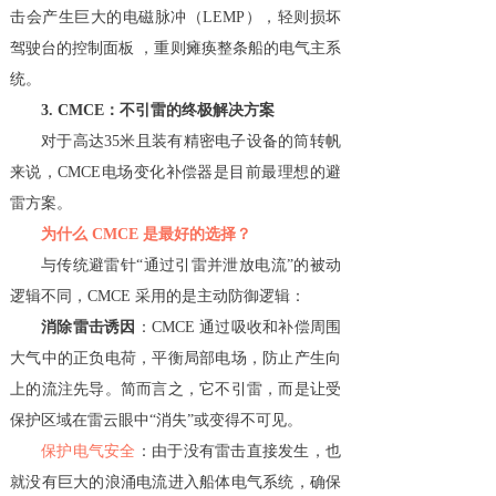
击会产生巨大的电磁脉冲（LEMP），轻则损坏
驾驶台的控制面板 ，重则瘫痪整条船的电气主系
统。
3. CMCE：不引雷的终极解决方案
对于高达35米且装有精密电子设备的筒转帆
来说，CMCE电场变化补偿器是目前最理想的避
雷方案。
为什么 CMCE 是最好的选择？
与传统避雷针“通过引雷并泄放电流”的被动
逻辑不同，CMCE 采用的是主动防御逻辑：
消除雷击诱因
：CMCE 通过吸收和补偿周围
大气中的正负电荷，平衡局部电场，防止产生向
上的流注先导。简而言之，它不引雷，而是让受
保护区域在雷云眼中“消失”或变得不可见。
保护电气安全
：由于没有雷击直接发生，也
就没有巨大的浪涌电流进入船体电气系统，确保