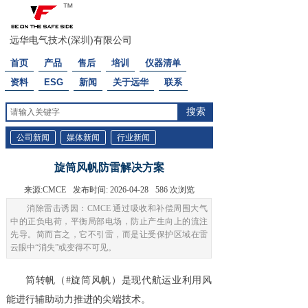
™
远华电气技术(深圳)有限公司
首页
产品
售后
培训
仪器清单
资料
ESG
新闻
关于远华
联系
搜索
公司新闻
媒体新闻
行业新闻
旋筒风帆防雷解决方案
来源:
CMCE
发布时间:
2026-04-28
586
次浏览
消除雷击诱因：CMCE 通过吸收和补偿周围大气
中的正负电荷，平衡局部电场，防止产生向上的流注
先导。简而言之，它不引雷，而是让受保护区域在雷
云眼中“消失”或变得不可见。
筒转帆（#旋筒风帆）是现代航运业利用风
能进行辅助动力推进的尖端技术。