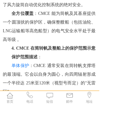
了风力旋筒自动优化控制系统的绝对安全。
全方位覆盖
：CMCE 能为筒帆及其基座提供
一个圆顶状的保护区，确保整艘船（包括油轮、
LNG运输船等高危船型）的电气安全水平处于最
高等级 。
4. CMCE 在筒转帆及整船上的保护范围示意
保护范围描述
：
单体保护
：CMCE 通常安装在筒转帆支撑塔
的最顶端。它会以自身为圆心，向四周辐射形成
一个半径达 25米至120米（视型号而定）的“无雷
区”。
首页
电话
短信
邮件
地址