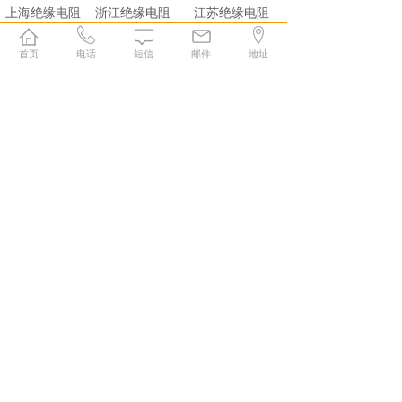
上海绝缘电阻
浙江绝缘电阻
江苏绝缘电阻
测试仪
测试仪
测试仪
FW3050P
FW3050P
FW3050P
首页
电话
短信
邮件
地址
山东绝缘电阻
山西绝缘电阻
北京绝缘电阻
测试仪
测试仪
测试仪
FW3050P
FW3050P
FW3050P
1
2
末页 >>
远华电气技术（深圳）有限公司
info@futurewa.com, 0755-3285 8828
深圳市龙岗区南湾街道1983创意小镇C5栋
2014-2024版权所有©未经许可严禁复制
粤ICP备2023090260号