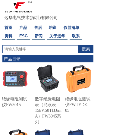
™
远华电气技术(深圳)有限公司
首页
产品
售后
培训
仪器清单
资料
ESG
新闻
关于远华
联系
搜索
产品目录
绝缘电阻测试
数字绝缘电阻
绝缘电阻测试
仪FW3015
表（兆欧表
仪FW-JYDZ-
15kV,50TΩ,6m
05
A）FW3045系
列